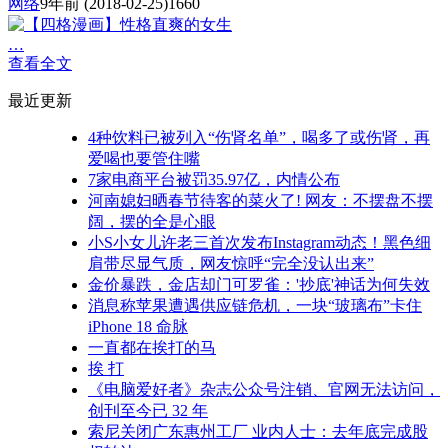
网络
9年前
(2018-02-25)
1660
…
查看全文
最近更新
4种饮料已被列入“伤肾名单”，喝多了或伤肾，再
爱喝也要管住嘴
7家电商平台被罚35.97亿，内情公布
河南媳妇晒春节待客的菜火了! 网友：不摆盘不摆
阔，摆的全是心眼
小S小女儿许老三首次发布Instagram动态！黑色细
肩带尽显气质，网友惊呼“完全没认出来”
金价暴跌，金店却门可罗雀：'抄底'神话为何失效
消息称苹果遭遇供应链危机，一块“玻璃布”卡住
iPhone 18 命脉
一直都在挨打的马
挨 打
《电脑爱好者》杂志公众号注销、官网无法访问，
创刊至今已 32 年
索尼关闭广东惠州工厂 业内人士：去年底完成股