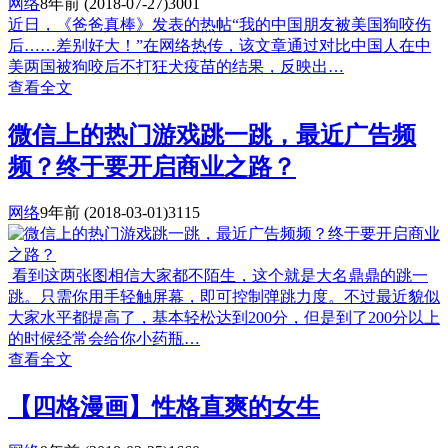
网络
8年前
(2018-07-27)
3001
近日，《爸爸真棒》发表的热帖“我的中国朋友被美国狗咬伤
后……差别好大！”在网络热传，该文章通过对比中国人在中
美两国被狗咬后不打狂犬疫苗的结果，反映出…
查看全文
微信上的热门游戏跳一跳，最近广告频
频？终于要开启商业之路？
网络
9年前
(2018-03-01)
3115
看到这两张图相信大家都不陌生，这个就是大名鼎鼎的跳一
跳。只需你用手轻触屏幕，即可控制弹跳力度。不过最近貌似
大家水平都提高了，基本轻松达到200分，但是到了200分以上
的时候经常会给你小药瓶…
查看全文
【四格漫画】性格直爽的女生