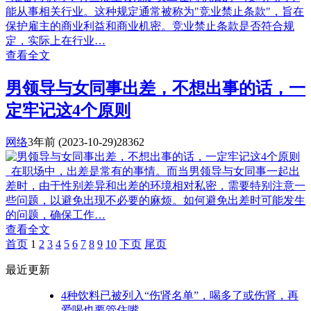
能从事相关行业。这种规定通常被称为"竞业禁止条款"，旨在
保护雇主的商业利益和商业机密。竞业禁止条款是否符合规
定，实际上在行业…
查看全文
男领导与女同事出差，不想出事的话，一
定牢记这4个原则
网络
3年前
(2023-10-29)
28362
在职场中，出差是常有的事情。而当男领导与女同事一起出
差时，由于性别差异和出差的环境相对私密，需要特别注意一
些问题，以避免出现不必要的麻烦。如何避免出差时可能发生
的问题，确保工作…
查看全文
首页
1
2
3
4
5
6
7
8
9
10
下页
尾页
最近更新
4种饮料已被列入“伤肾名单”，喝多了或伤肾，再
爱喝也要管住嘴