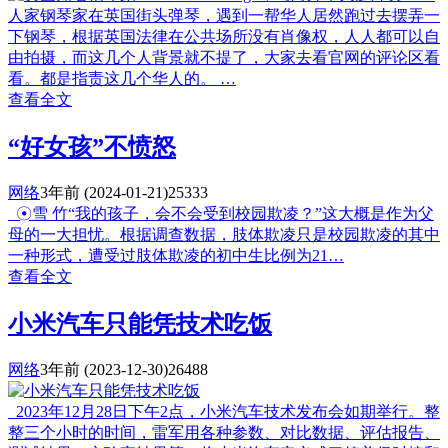
人家钢琴家在英国街头弹琴，遇到一帮华人居然跑过去摆弄一
下钢琴，根据英国法律在公共场所没有肖像权，人人都可以自
由拍摄，而这几个人背景就不提了，大家去看官网的评论区看
看。都是指责这几个华人的。 …
查看全文
“好女孩”不愤怒
网络
3年前
(2024-01-21)
25333
☉雪 竹“我的孩子，会不会受到校园欺凌？”这大概是作为父
母的一大担忧。根据调查数据，肢体欺凌只是校园欺凌的其中
一种形式，遭受过肢体欺凌的初中生比例为21…
查看全文
小米汽车只能凭技术吃饭
网络
3年前
(2023-12-30)
26488
2023年12月28日下午2点，小米汽车技术发布会如期举行。整
整三个小时的时间，雷军用各种参数、对比数据、评估报告、