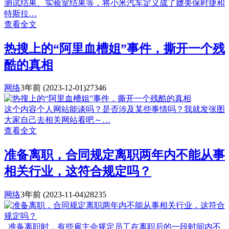
测试结果、实验室结果等，将小米汽车定义成了媲美保时捷和
特斯拉…
查看全文
热搜上的“阿里血槽姐”事件，撕开一个残
酷的真相
网络
3年前
(2023-12-01)
27346
这个内容个人网站能谈吗？是否涉及某些事情吗？我就发张图
大家自己去相关网站看吧～…
查看全文
准备离职，合同规定离职两年内不能从事
相关行业，这符合规定吗？
网络
3年前
(2023-11-04)
28235
准备离职时，有些雇主会规定员工在离职后的一段时间内不