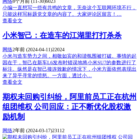
网络
8个月前
(11-30)
6023
小编一直想写一些有共鸣的文章，无奈这个互联网环境不行，
只能这样写标题党文章的内容了。大家评论区留言！…
查看全文
小米智己：在造车的江湖里打打杀杀
网络
2年前
(2024-04-11)
22024
小米与造车势力之间，相敬如宾的和谐氛围被打破。事情的起
因在于，智己在新车L6发布时错误地将小米SU7的参数进行了
标注。纵然是在智己接连致歉的情况下，小米方面依然表现出
来了异乎寻常的愤怒。一方面，透过小…
查看全文
期权未回购引纠纷，阿里前员工正在杭州
组团维权 公司回应：正不断优化股权激
励机制
网络
2年前
(2024-03-17)
23112