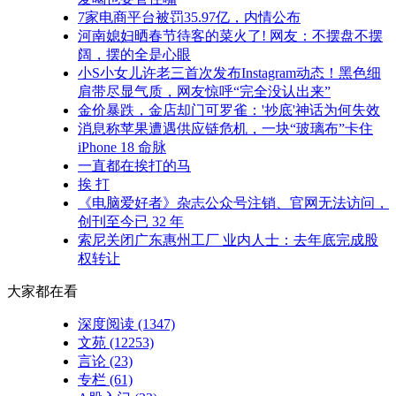
7家电商平台被罚35.97亿，内情公布
河南媳妇晒春节待客的菜火了! 网友：不摆盘不摆
阔，摆的全是心眼
小S小女儿许老三首次发布Instagram动态！黑色细
肩带尽显气质，网友惊呼“完全没认出来”
金价暴跌，金店却门可罗雀：'抄底'神话为何失效
消息称苹果遭遇供应链危机，一块“玻璃布”卡住
iPhone 18 命脉
一直都在挨打的马
挨 打
《电脑爱好者》杂志公众号注销、官网无法访问，
创刊至今已 32 年
索尼关闭广东惠州工厂 业内人士：去年底完成股
权转让
大家都在看
深度阅读
(1347)
文苑
(12253)
言论
(23)
专栏
(61)