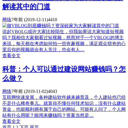
解读其中的门道
网络
7年前
(2019-12-11)
4410
说起VBOLG或许大家比较陌生，但我如果说大家知道短视频
吗？我相信大家都看过短视频，然而对于一个VBLOG的博主
来说，每天都在考虑如何拍一些有趣视频，满足观众猎奇的心
里后你的视频就会有人关注，也会有人…
查看全文
科普：个人可以通过建设网站赚钱吗？怎
么做？
网络
7年前
(2019-11-02)
4043
互联网快速发展，各种建站软件越来越普及，个人建站也已经
不是什么稀奇事儿。就算你不懂任何技术知识，没有什么建站
资金，也能顺利拥有属于自己的网站。可能有人问了，个人网
站有什么用呢？能用来赚钱吗？答案当然是…
查看全文
首页
1
2
下页
尾页