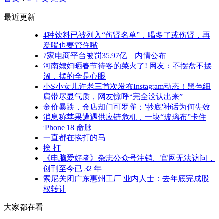
最近更新
4种饮料已被列入“伤肾名单”，喝多了或伤肾，再
爱喝也要管住嘴
7家电商平台被罚35.97亿，内情公布
河南媳妇晒春节待客的菜火了! 网友：不摆盘不摆
阔，摆的全是心眼
小S小女儿许老三首次发布Instagram动态！黑色细
肩带尽显气质，网友惊呼“完全没认出来”
金价暴跌，金店却门可罗雀：'抄底'神话为何失效
消息称苹果遭遇供应链危机，一块“玻璃布”卡住
iPhone 18 命脉
一直都在挨打的马
挨 打
《电脑爱好者》杂志公众号注销、官网无法访问，
创刊至今已 32 年
索尼关闭广东惠州工厂 业内人士：去年底完成股
权转让
大家都在看