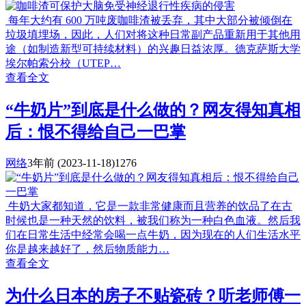
每年大约有 600 万吨废咖啡渣被丢弃，其中大部分被倾倒在
垃圾填埋场，因此，人们对将这种日常副产品重新用于其他用
途（如制造新型可持续材料）的兴趣日益浓厚。德克萨斯大学
埃尔帕索分校（UTEP…
查看全文
“牛奶片”到底是什么做的？网友得知真相
后：恨不得给自己一巴掌
网络
3年前
(2023-11-18)
1276
牛奶大家都知道，它是一款非常健康而且营养的饮品了在古
时候也是一种天然的饮料，被我们称为一种白色血液。然后我
们在日常生活中经常会喝一点牛奶，因为现在的人们生活水平
你是越来越好了，然后物质能力…
查看全文
为什么日本的房子不贴瓷砖？听老师傅一