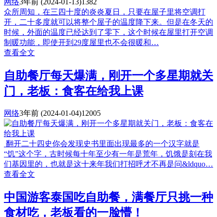
网络
3年前
(2024-01-13)
1382
众所周知，在三四十度的炎炎夏日，只要在屋子里将空调打
开，二十多度就可以将整个屋子的温度降下来。但是在冬天的
时候，外面的温度已经达到了零下，这个时候在屋里打开空调
制暖功能，即使开到29度屋里也不会很暖和…
查看全文
自助餐厅每天爆满，刚开一个多星期就关
门，老板：食客在给我上课
网络
3年前
(2024-01-04)
12005
翻开二十四史你会发现史书里面出现最多的一个汉字就是
“饥”这个字，古时候每十年至少有一年是荒年，饥饿是刻在我
们基因里的，也就是这十来年我们打招呼才不再是问&ldquo…
查看全文
中国游客泰国吃自助餐，满餐厅只挑一种
食材吃，老板看的一脸懵！