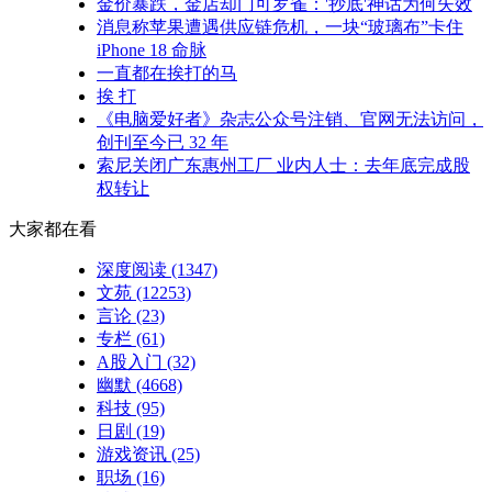
金价暴跌，金店却门可罗雀：'抄底'神话为何失效
消息称苹果遭遇供应链危机，一块“玻璃布”卡住
iPhone 18 命脉
一直都在挨打的马
挨 打
《电脑爱好者》杂志公众号注销、官网无法访问，
创刊至今已 32 年
索尼关闭广东惠州工厂 业内人士：去年底完成股
权转让
大家都在看
深度阅读
(1347)
文苑
(12253)
言论
(23)
专栏
(61)
A股入门
(32)
幽默
(4668)
科技
(95)
日剧
(19)
游戏资讯
(25)
职场
(16)