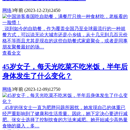
网络
3年前
(2023-12-23)
12450
说到如今的自助餐，作为覆盖全国乃至全球最流行的一种就
餐方式，可以说无论大城市还是小乡镇，从十几元到几百元价
格不等而且尤其是现在的这些自助餐式家庭聚会，或者是同事
朋友聚餐最好的场…
查看全文
45岁女子，每天光吃菜不吃米饭，半年后
身体发生了什么变化？
网络
3年前
(2023-12-09)
12750
45岁的张女士一直为肥胖问题所困扰，她发现自己的体重已
经严重影响到了健康和生活质量。因此，她下定决心要进行减
肥。张女士选择了控制饮食的方法来减肥。她开始减少高热量
食物的摄入，多…