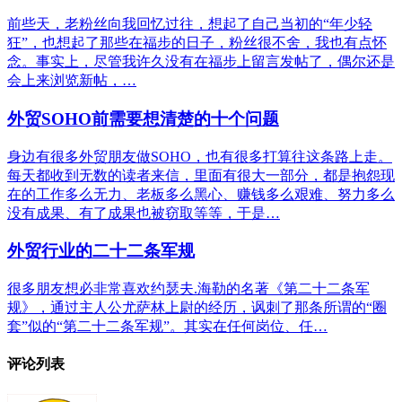
前些天，老粉丝向我回忆过往，想起了自己当初的“年少轻
狂”，也想起了那些在福步的日子，粉丝很不舍，我也有点怀
念。事实上，尽管我许久没有在福步上留言发帖了，偶尔还是
会上来浏览新帖，…
外贸SOHO前需要想清楚的十个问题
身边有很多外贸朋友做SOHO，也有很多打算往这条路上走。
每天都收到无数的读者来信，里面有很大一部分，都是抱怨现
在的工作多么无力、老板多么黑心、赚钱多么艰难、努力多么
没有成果、有了成果也被窃取等等，于是…
外贸行业的二十二条军规
很多朋友想必非常喜欢约瑟夫.海勒的名著《第二十二条军
规》，通过主人公尤萨林上尉的经历，讽刺了那条所谓的“圈
套”似的“第二十二条军规”。其实在任何岗位、任…
评论列表