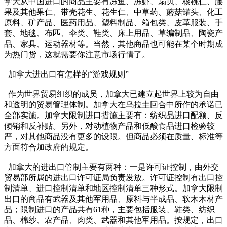
拿大从中国进口的商品主要有冻鱼、冻虾、扇贝、核桃仁、腰
果及其他果仁、带壳花生、花生仁、中草药、蘑菇罐头、化工
原料、矿产品、医药用品、塑料制品、箱包类、皮革服装、手
套、地毯、布匹、伞类、鞋类、床上用品、草编制品、陶瓷产
品、家具、运动器材等。当然，其他商品也可能在某个时期成
为热门货，这就需要你注意市场行情了。
加拿大进出口有怎样的“游戏规则”
作为世界贸易组织的成员，加拿大已建立起世界上较为自由
和透明的贸易管理体制。加拿大在乌拉圭回合中所作的承诺已
全部实施。加拿大限制进口措施主要有：纺织品进口配额、反
倾销和反补贴。另外，对动植物产品和低酸食品进口检验较
严，对其他商品没有更多的设限。但商品必须在质量、标准等
方面符合加政府的规定。
加拿大的进出口管制主要有两种：一是许可证控制，由外交
贸易部所属的进出口许可证局负责发放。许可证控制有出口控
制清单、进口控制清单和地区控制清单三种形式。加拿大限制
出口的商品有武器及其他军用品、原料与半成品、软木木材产
品；限制进口的产品共有61种，主要包括服装、鞋类、纺织
品、棉纱、农产品、肉类、武器和其他军用品。按规定，出口