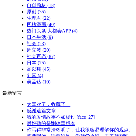
自创题材
(18)
原创
(35)
生理君
(22)
四格漫画
(40)
热门头条 大都会APP
(4)
日本生活
(9)
社会
(23)
周立波
(20)
社会百态
(87)
日本
(75)
高以翔
(45)
刘真
(4)
吴孟达
(10)
最新留言
太喜欢了，收藏了！
感謝這篇文章
我的爱情故事不如杨过 [face_27]
最好聽的是劉德華版本
你写得非常清晰明了，让我很容易理解你的观点。