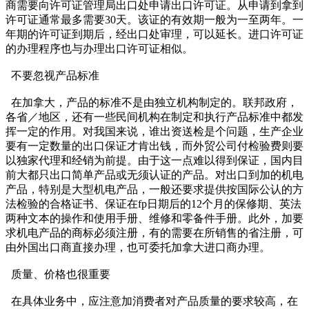
商需要向许可证管理局出口处申请出口许可证。从申请到拿到
许可证通常最多需要30天。该证的有效期一般为一至两年。一
年期的许可证到期后，经出口处审理，可以延长。进口许可证
的办理程序也与办理出口许可证相似。
不要忽视产品标准
在加拿大，产品的标准不是由独立机构制定的。联邦政府，
各省／地区，还有一些民间机构在制定和执行产品标准中都发
挥一定的作用。对我国来说，谁出资送检是个问题，生产企业
要有一定数量的出口保证才肯出钱，而外贸公司付检验费则要
以独家代理和经销为前提。由于这一点难以得到保证，国内目
前大都只出口简单产品或无须认证的产品。对出口到加的机电
产品，特别是大型机电产品，一般还要求提供按国际公认的方
法检验的合格证书、保证在fp日期后的12个月的保修期、英法
两种文本的操作和使用手册、维修和零备件手册。此外，加要
求机电产品的商标必须注册，有的需要在所销售的省注册，可
由外国出口商直接办理，也可委托加拿大进口商办理。
质量、价格也很重要
在具体业务中，应注意加消费者对产品质量的要求较高，在