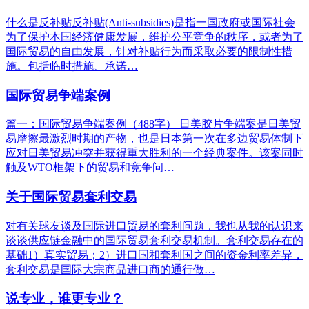
什么是反补贴反补贴(Anti-subsidies)是指一国政府或国际社会
为了保护本国经济健康发展，维护公平竞争的秩序，或者为了
国际贸易的自由发展，针对补贴行为而采取必要的限制性措
施。包括临时措施、承诺…
国际贸易争端案例
篇一：国际贸易争端案例（488字） 日美胶片争端案是日美贸
易摩擦最激烈时期的产物，也是日本第一次在多边贸易体制下
应对日美贸易冲突并获得重大胜利的一个经典案件。该案同时
触及WTO框架下的贸易和竞争问…
关于国际贸易套利交易
对有关球友谈及国际进口贸易的套利问题，我也从我的认识来
谈谈供应链金融中的国际贸易套利交易机制。套利交易存在的
基础1）真实贸易；2）进口国和套利国之间的资金利率差异，
套利交易是国际大宗商品进口商的通行做…
说专业，谁更专业？