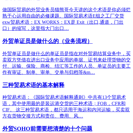
做国际贸易的外贸业务员猫熊哥今天讲的这个术语是你必须烂
熟于心运用自由的必修课题。国际贸易术语E组之工厂交货
exw贸易术语：EX WORKS：EX是 Exit（出口,通道，门出
口）的缩写，这里指大门出口…
外贸单证员是做什么的（业务流程）
外贸单证员是做什么的单证员是指在对外贸易结算业务中，买
卖双方凭借在进出口业务中应用的单据、证书来处理货物的交
付、运输、保险、商检、结汇等工作的人员。单证员的主要工
作有审证、制单、审单、交单与归档等&m…
三种贸易术语的基本解释
种贸易术语：《国际贸易术语解释通则》中共有13个贸易术
语，其中使用最的是装运港交货的三种术语；FOB，CFR和
CIF。 这三种贸易术语，都只适用于海运和内河运输，买卖双
方在货物交接方式和责任、费用、风…
外贸SOHO前需要想清楚的十个问题