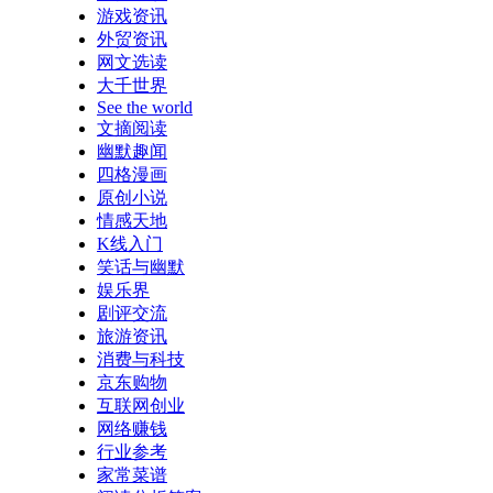
游戏资讯
外贸资讯
网文选读
大千世界
See the world
文摘阅读
幽默趣闻
四格漫画
原创小说
情感天地
K线入门
笑话与幽默
娱乐界
剧评交流
旅游资讯
消费与科技
京东购物
互联网创业
网络赚钱
行业参考
家常菜谱