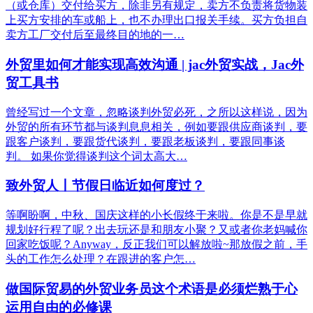
（或仓库）交付给买方，除非另有规定，卖方不负责将货物装
上买方安排的车或船上，也不办理出口报关手续。买方负担自
卖方工厂交付后至最终目的地的一…
外贸里如何才能实现高效沟通 | jac外贸实战，Jac外
贸工具书
曾经写过一个文章，忽略谈判外贸必死，之所以这样说，因为
外贸的所有环节都与谈判息息相关，例如要跟供应商谈判，要
跟客户谈判，要跟货代谈判，要跟老板谈判，要跟同事谈
判。 如果你觉得谈判这个词太高大…
致外贸人丨节假日临近如何度过？
等啊盼啊，中秋、国庆这样的小长假终于来啦。你是不是早就
规划好行程了呢？出去玩还是和朋友小聚？又或者你老妈喊你
回家吃饭呢？Anyway，反正我们可以解放啦~那放假之前，手
头的工作怎么处理？在跟进的客户怎…
做国际贸易的外贸业务员这个术语是必须烂熟于心
运用自由的必修课