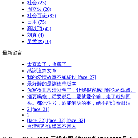
社会
(23)
周立波
(20)
社会百态
(87)
日本
(75)
高以翔
(45)
刘真
(4)
吴孟达
(10)
最新留言
太喜欢了，收藏了！
感謝這篇文章
我的爱情故事不如杨过 [face_27]
最好聽的是劉德華版本
你写得非常清晰明了，让我很容易理解你的观点。
酒要喝饱，话要说足，爱就爱个够，走了就别回
头。都记住啦，酒能解决的事，绝不能浪费眼泪
2 [face_21]
2
[face_32] [face_32] [face_32]
台湾那些传媒真不是人