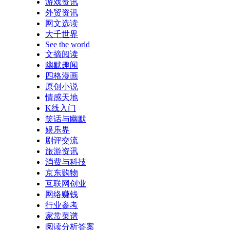
游戏资讯
外贸资讯
网文选读
大千世界
See the world
文摘阅读
幽默趣闻
四格漫画
原创小说
情感天地
K线入门
笑话与幽默
娱乐界
剧评交流
旅游资讯
消费与科技
京东购物
互联网创业
网络赚钱
行业参考
家常菜谱
阅读分析答案