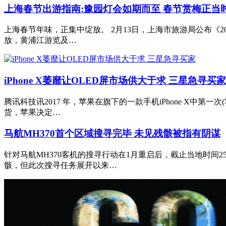
上海春节出游指南:豫园灯会如期而至 春节赏梅正当
上海春节年味，正集中绽放。 2月13日，上海市旅游局公布《
放，黄浦江游览及…
iPhone X萎靡让OLED屏市场供大于求 三星急寻买家
腾讯科技讯2017 年，苹果在旗下的一款手机iPhone X中
货，苹果决定…
马航MH370首个区域搜寻完毕 未见残骸被指有阴谋
针对马航MH370客机的搜寻行动在1月重启后，截止当地时间
骸，但此次搜寻任务展开以来…