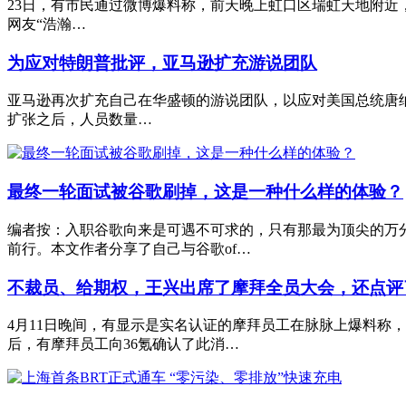
23日，有市民通过微博爆料称，前天晚上虹口区瑞虹天地附近
网友“浩瀚…
为应对特朗普批评，亚马逊扩充游说团队
亚马逊再次扩充自己在华盛顿的游说团队，以应对美国总统唐纳
扩张之后，人员数量…
最终一轮面试被谷歌刷掉，这是一种什么样的体验？
编者按：入职谷歌向来是可遇不可求的，只有那最为顶尖的万
前行。本文作者分享了自己与谷歌of…
不裁员、给期权，王兴出席了摩拜全员大会，还点评了
4月11日晚间，有显示是实名认证的摩拜员工在脉脉上爆料称
后，有摩拜员工向36氪确认了此消…