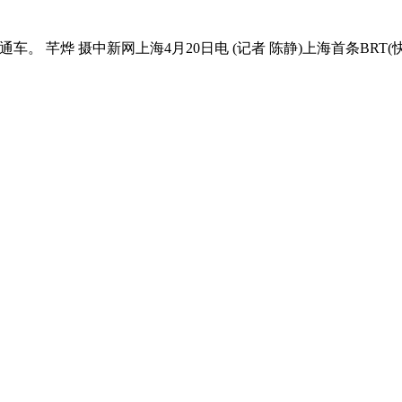
车。 芊烨 摄中新网上海4月20日电 (记者 陈静)上海首条BRT(