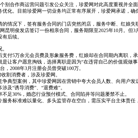
，个别合作商运营问题引发公众关注，珍爱网对此高度重视并全
务优化。目前珍爱网一切业务均正常有序展开，珍爱网承诺，确
情的情况下，签有服务合同的门店突然闭店，服务中断、红娘失
网昆明俊发店签订一份相亲合同，服务期限至2025年10月。但3
没有后续。
况。
后支付5万余元会员费及形象服务费，红娘却在合同期内离职，
是让客户愿意掏钱，选择离职是因为“在违背自己的价值观做事
，2008年3月注册会员曾突破100万。
焦虑收割消费者，涉及珍爱网。
竞争典型案例，其中珍爱网因在营销中夸大会员人数、向用户发送
涉及“诱导消费”、“退费难”。
不足30%，婚恋行业预付模式、合同陷井等问题屡禁不止。
介服务标准难以量化、多头监管存在空白，需压实平台主体责任