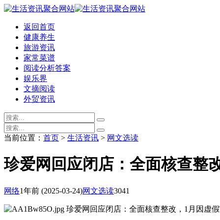
返回首页
健康养生
旅游资讯
家常菜谱
阅读分析答案
娱乐界
文摘阅读
外贸资讯
当前位置：
首页
>
生活资讯
>
网文选读
珍爱网回应闭店：全面核查整改
网络
1年前
(2025-03-24)
网文选读
3041