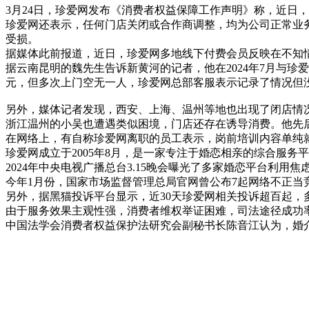
3月24日，珍爱网发布《消费者权益保障工作声明》称，近日
珍爱网还表示，任何门店关闭或合作商调整，均为公司正常业
受损。
据媒体此前报道，近日，珍爱网多地线下付费会员反映在不知
据云南昆明的魏先生告诉新黄河的记者，他在2024年7月与珍爱
元，但多次上门空无一人，珍爱网总部客服表示记录了情况但
另外，媒体记者发现，西安、上海、温州等地也出现了闭店情
浙江温州的小吴也遭遇类似困境，门店还存在诱导消费。他先
在网络上，有自称珍爱网离职的员工表示，岗前培训内容单纯就
珍爱网成立于2005年8月，是一家专注于婚恋相亲的综合服务平台
2024年中央电视广播总台3.15晚会曝光了多家婚恋平台利用
今年1月份，国家市场监督管理总局官网曾公布7起网络不正当
另外，据黑猫投诉平台显示，近30天珍爱网相关投诉超百起，多
由于服务效果主观性强，消费者维权举证困难，司法途径成功率
中国法学会消费者权益保护法研究会副秘书长陈音江认为，婚