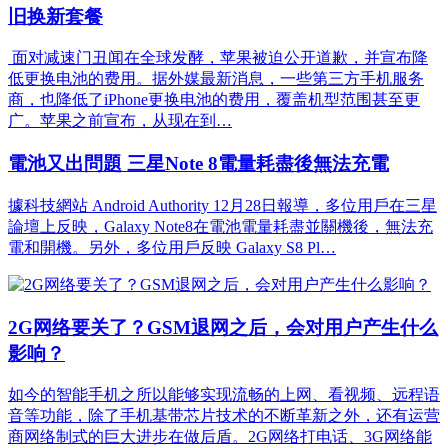
旧换新套餐
面对减速门丑闻在全球发酵，苹果被迫公开道歉，并宣布降
低更换电池的费用。据外媒最新消息，一些第三方手机服务
商，也降低了iPhone更换电池的费用，覆盖机型范围甚至更
广。苹果之前宣布，从现在到…
電池又出問題 三星Note 8電量耗盡後無法充電
據科技網站 Android Authority 12月28日報導，多位用戶在三星
論壇上反映，Galaxy Note8在電池電量耗盡並關機後，無法充
電和開機。另外，多位用戶反映 Galaxy S8 Pl…
2G网络要关了？GSM退网之后，会对用户产生什么
影响？
如今的智能手机之所以能够实现流畅的上网、看视频、远程语
音等功能，除了手机基带芯片技术的不断革新之外，还有运营
商网络制式的巨大进步在做后盾。2G网络打电话、3G网络能