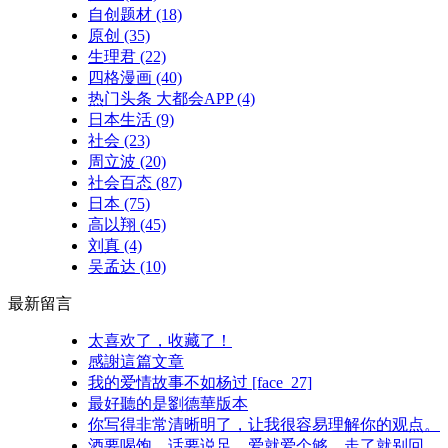
自创题材
(18)
原创
(35)
生理君
(22)
四格漫画
(40)
热门头条 大都会APP
(4)
日本生活
(9)
社会
(23)
周立波
(20)
社会百态
(87)
日本
(75)
高以翔
(45)
刘真
(4)
吴孟达
(10)
最新留言
太喜欢了，收藏了！
感謝這篇文章
我的爱情故事不如杨过 [face_27]
最好聽的是劉德華版本
你写得非常清晰明了，让我很容易理解你的观点。
酒要喝饱，话要说足，爱就爱个够，走了就别回