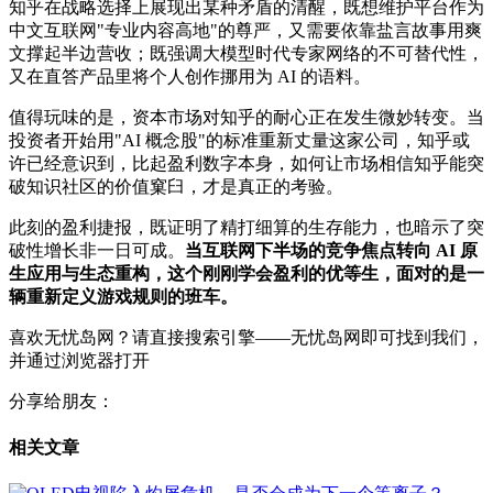
知乎在战略选择上展现出某种矛盾的清醒，既想维护平台作为
中文互联网"专业内容高地"的尊严，又需要依靠盐言故事用爽
文撑起半边营收；既强调大模型时代专家网络的不可替代性，
又在直答产品里将个人创作挪用为 AI 的语料。
值得玩味的是，资本市场对知乎的耐心正在发生微妙转变。当
投资者开始用"AI 概念股"的标准重新丈量这家公司，知乎或
许已经意识到，比起盈利数字本身，如何让市场相信知乎能突
破知识社区的价值窠臼，才是真正的考验。
此刻的盈利捷报，既证明了精打细算的生存能力，也暗示了突
破性增长非一日可成。
当互联网下半场的竞争焦点转向 AI 原
生应用与生态重构，这个刚刚学会盈利的优等生，面对的是一
辆重新定义游戏规则的班车。
喜欢无忧岛网？请直接搜索引擎——无忧岛网即可找到我们，
并通过浏览器打开
分享给朋友：
相关文章