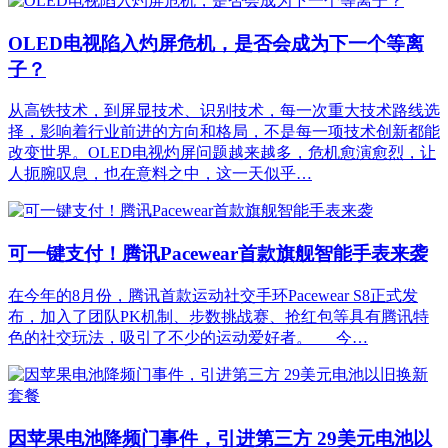
OLED电视陷入灼屏危机，是否会成为下一个等离
子？
从高铁技术，到屏显技术、识别技术，每一次重大技术路线选
择，影响着行业前进的方向和格局，不是每一项技术创新都能
改变世界。OLED电视灼屏问题越来越多，危机愈演愈烈，让
人扼腕叹息，也在意料之中，这一天似乎…
可一键支付！腾讯Pacewear首款旗舰智能手表来袭
在今年的8月份，腾讯首款运动社交手环Pacewear S8正式发
布，加入了团队PK机制、步数挑战赛、抢红包等具有腾讯特
色的社交玩法，吸引了不少的运动爱好者。 今…
因苹果电池降频门事件，引进第三方 29美元电池以