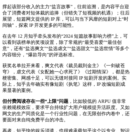
撑起该部分收入的主力“盐言故事”，往前追溯，是内容平台迎
合了消费者对短体裁的追捧（但错失了短视频的机遇）；往后
展望，短篇网文提供的 IP 库，可以与当下风靡的短剧对上“时
间轴”，探索 IP 开发更多的可能性。
在去年 12 月知乎牵头发布的“2024 短篇故事影响力榜”上，可
以看到该榜单的奖项设置，除了常规的“最受喜爱”“最佳创
意”，还有“盐选爽文”“盐选虐文”“盐选甜文”“盐选世情”等多个
内容细分，“爆款导向”的评选标准。
获奖名单拉开来看，爽文代表《裁员裁到金主》《一剑破苍
穹》，虐文代表《女配她一心求死了》《过期情深》，都是热
梗密集、网感十足，可以无缝对接同 IP 短剧开发的案例。实
际上，知乎去年确实有像短剧《执笔》这样，IP 改编短剧成
果显著的案例。
但付费阅读存在一些“上限”问题
，比如较低的 ARPU 值非常
依赖规模效应，要求平台持续扩大用户规模提升活跃度。又如
网文的生产同质化是一个行业性问题，在无限创作内卷中，还
要面对来自纯免费平台的冲击。
再者，短平快的娱乐消遣，也很难承载知乎这个以专业、智识