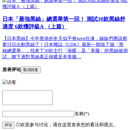
日本「最強黑絲」總選舉第一回！ 測試30款黑絲舒
適度 6款獲評級A （上篇）
【日本黑絲】今年香港的冬天似乎會keep住凍，姊妹們應該都
要日日出動黑絲了！日本雜誌《LDK》最新一期搞了個「黑
絲總選舉」，找來了30款主打「保暖」及「美腿」的黑絲做測
試，睇下邊對黑絲真正保暖及有美腿…
发表评论
取消回复
名称(*)
◎欢迎参与讨论，请在这里发表您的看法和观点。
评论