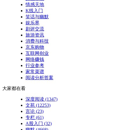
情感天地
K线入门
笑话与幽默
娱乐界
剧评交流
旅游资讯
消费与科技
京东购物
互联网创业
网络赚钱
行业参考
家常菜谱
阅读分析答案
大家都在看
深度阅读
(1347)
文苑
(12253)
言论
(23)
专栏
(61)
A股入门
(32)
幽默
(4668)