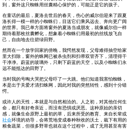
到，窗外这只蜘蛛用丝囊精心保护的，可能正是它的孩子。
在童话的最后，夏洛去世后的春天，伤心的威尔伯迎来了跟夏
洛长得一模一样的小蜘蛛们，目送它们乘风远去、奔向更广阔
的世界。我已单方面将窗外的夏洛当成朋友，就像威尔伯一样
期待着那枚丝囊孵化，想象着小蜘蛛们用最初的丝线放飞自
己，自由地去往碧绿田野。
然而在一个放学回家的傍晚，我愕然发现，父母难得抽空给家
里大扫除，窗外的蛛网已被杀虫剂和扫帚双管齐下，清理得干
干净净。蔚蓝的玻璃外，只剩下蔚蓝的天空，以及小蜘蛛们永
远不能抵达的田野了。
当时我的号啕大哭把父母吓了一大跳。他们知道我害怕蜘蛛，
本是出于关爱才清扫蛛网，因此对我的突然转性，感到十分错
愕。
或许人的天性，本就是与自然相洽的。人之初，对其他任何生
命，都只有好奇亲近，而没有恐惧或厌恶。这种原始的亲切
感，就像生命原野上最初的草，后来所受的教育、来自长辈或
社会
环境的劝导，会将荒地变成春种秋收的沃土，栽下有用的
粮食蔬菜，但很多野草也就在这个过程中，成了无用甚至有害