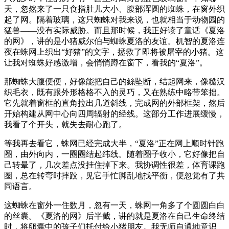
天，忽然来了一只食指肚儿大小、腹部浑圆的蜘蛛，在窗外织
起了网。隔着玻璃，这只蜘蛛对我来说，也就相当于动物园的
猛兽——没有实际威胁。而且那时候，我正好读了童话《夏洛
的网》，讲的是小猪威尔伯与蜘蛛夏洛的友谊。机智的夏洛连
夜在蛛网上织出“好猪”的文字，拯救了即将被屠宰的小猪。这
让我对蜘蛛好感激增，会悄悄蹲在窗下，看我的“夏洛”。
那蜘蛛大腹便便，好像能把自己的絲坠断，结起网来，像糙汉
织毛衣，既有跟外形格格不入的灵巧，又在熟练中略带笨拙。
它先就着窗框的直角拉出几道斜线，完成网的外部框架，然后
开始构建从网中心向四周辐射的经线。这部分工作进展缓慢，
我看了个开头，就失去耐心跑了。
等我再去看它，蛛网已经完成大半，“夏洛”正在网上顺时针跑
圈，由外向内，一圈圈结起纬线。随着圈子收小，它好像把自
己转晕了，几次差点没挂住掉下来。我协调性很差，体育课跑
圈，总在转弯时摔跤，见它手忙脚乱地找平衡，便忽觉有了共
同语言。
这蜘蛛在窗外一住数月，忽有一天，蛛网一角多了个圆圆白白
的丝囊。《夏洛的网》后半截，讲的就是夏洛在自己生命终结
时，将卵囊中的孩子们托付给小猪朋友。我无师自通地意识