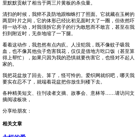
里默默贡献了相当于两三片黄板的杀虫量。
清扫的时候，我猝不及防地跟蜘蛛打了照面。它就藏在玉树的
两层叶片之间，它的体形已经比初见面时大了一圈，但依然吓
得一动不动，对我强拆它房子的行为敢怒而不敢言，甚至在我
扫到附近时，无奈地缩了一下腿。
看着这动作，我忽然有点内疚。人没犯我，既不像蚊子吸我
血，也不像其他虫子危害我花，仅仅是借地方吃口饭（甚至算
得上帮忙），如果只因为我的恐惧就要伤害它，也怪对不起人
家的。
我把花盆放了回去。算了，怪可怜的。爱织网就织吧，哪天我
要实在忍不了，就端着花盆把你放生到楼下去。
各种精美短文、往刊读者文摘、故事会、意林等……请访问文
摘阅读板块，
分享给朋友：
相关文章