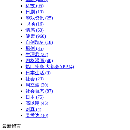
科技
(95)
日剧
(19)
游戏资讯
(25)
职场
(16)
情感
(63)
健康
(968)
自创题材
(18)
原创
(35)
生理君
(22)
四格漫画
(40)
热门头条 大都会APP
(4)
日本生活
(9)
社会
(23)
周立波
(20)
社会百态
(87)
日本
(75)
高以翔
(45)
刘真
(4)
吴孟达
(10)
最新留言