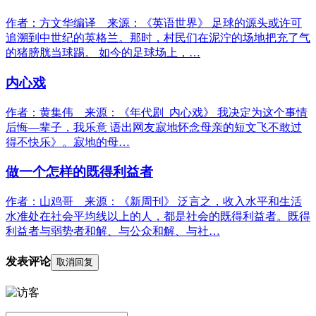
作者：方文华编译 来源：《英语世界》 足球的源头或许可
追溯到中世纪的英格兰。那时，村民们在泥泞的场地把充了气
的猪膀胱当球踢。 如今的足球场上，…
内心戏
作者：黄集伟 来源：《年代剧 内心戏》 我决定为这个事情
后悔—辈子，我乐意 语出网友寂地怀念母亲的短文飞不敢过
得不快乐》。寂地的母…
做一个怎样的既得利益者
作者：山鸡哥 来源：《新周刊》 泛言之，收入水平和生活
水准处在社会平均线以上的人，都是社会的既得利益者。既得
利益者与弱势者和解、与公众和解、与社…
发表评论
取消回复