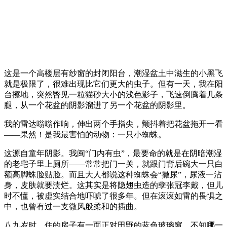
这是一个高楼层有纱窗的封闭阳台，潮湿盆土中滋生的小黑飞
就是极限了，很难出现比它们更大的虫子。但有一天，我在阳
台擦地，突然瞥见一粒猫砂大小的浅色影子，飞速倒腾着几条
腿，从一个花盆的阴影溜进了另一个花盆的阴影里。
我的雷达嗡嗡作响，伸出两个手指尖，颤抖着把花盆拖开一看
——果然！是我最害怕的动物：一只小蜘蛛。
这源自童年阴影。我闽“门内有虫”，最要命的就是在阴暗潮湿
的老宅子里上厕所——常常把门一关，就跟门背后碗大一只白
额高脚蛛脸贴脸。而且大人都说这种蜘蛛会“撒尿”，尿液一沾
身，皮肤就要溃烂。这其实是将隐翅虫造的孽张冠李戴，但儿
时不懂，被虚实结合地吓唬了很多年。但在滚滚如雷的畏惧之
中，也曾有过一支微风般柔和的插曲。
八九岁时，住的房子有一面正对田野的蓝色玻璃窗。不知哪一