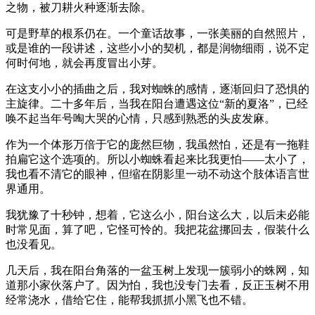
之物，被刀耕火种逐渐去除。
可是野草的根系仍在。一个童话故事，一张美丽的自然照片，
或是谁的一段讲述，这些小小的契机，都是润物细雨，说不定
何时何地，就会再度冒出小芽。
在这支小小的插曲之后，我对蜘蛛的感情，逐渐回归了恐惧的
主旋律。二十多年后，当我在阳台遭遇这位“新的夏洛”，已经
唤不起当年号啕大哭的心情，只感到熟悉的头皮发麻。
作为一个体形万倍于它的庞然巨物，我虽然怕，还是有一拖鞋
拍扁它这个选项的。所以小蜘蛛看起来比我更怕——太小了，
我也看不清它的眼神，但缩在阴影里一动不动这个肢体语言世
界通用。
我犹豫了十秒钟，想着，它这么小，阳台这么大，以后未必能
时常见面，算了吧，它怪可怜的。我把花盆挪回去，假装什么
也没看见。
几天后，我在阳台角落的一盆玉树上发现一簇弱小的蛛网，知
道那小家伙落户了。因为怕，我也没专门去看，反正玉树不用
经常浇水，借给它住，能帮我抓抓小黑飞也不错。