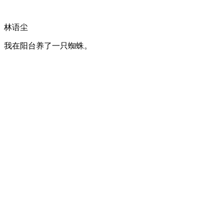
林语尘
我在阳台养了一只蜘蛛。