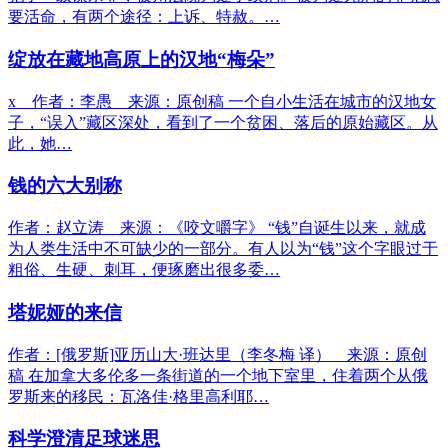
要活命，有两个途径：上诉、特赦。…
绽放在藏地高原上的汉地“梅朵”
x 作者：李愚 来源：原创稿 一个自小生活在城市的汉地女
子，“误入”藏区深处，看到了一个贫困、落后的原始藏区。从
此，她…
钱的六大别称
作者：赵立涛 来源：《咬文嚼字》 “钱”自诞生以来，就成
为人类生活中不可缺少的一部分。有人以为“钱”这个字眼过于
粗俗、生硬、刺耳，便琢磨出很多委…
塔妮娅的来信
作者：[俄罗斯]亚历山大·班达里（李冬梅 译） 来源：原创
稿 在加拿大多伦多一条街道的一个地下室里，住着两个从俄
罗斯来的移民：瓦洛佳·格里高利耶…
科学澄清足球迷思