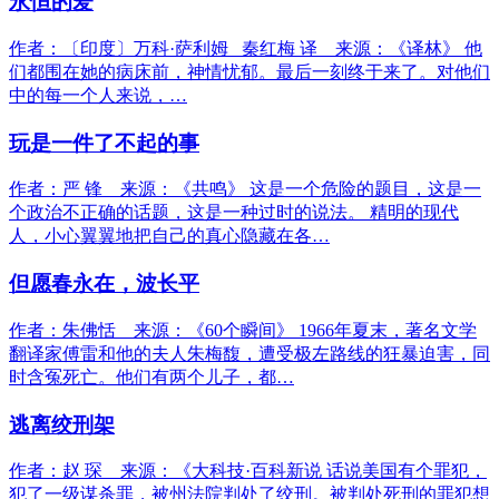
永恒的爱
作者：〔印度〕万科·萨利姆 秦红梅 译 来源：《译林》 他
们都围在她的病床前，神情忧郁。最后一刻终于来了。对他们
中的每一个人来说，…
玩是一件了不起的事
作者：严 锋 来源：《共鸣》 这是一个危险的题目，这是一
个政治不正确的话题，这是一种过时的说法。 精明的现代
人，小心翼翼地把自己的真心隐藏在各…
但愿春永在，波长平
作者：朱佛恬 来源：《60个瞬间》 1966年夏末，著名文学
翻译家傅雷和他的夫人朱梅馥，遭受极左路线的狂暴迫害，同
时含冤死亡。他们有两个儿子，都…
逃离绞刑架
作者：赵 琛 来源：《大科技·百科新说 话说美国有个罪犯，
犯了一级谋杀罪，被州法院判处了绞刑。被判处死刑的罪犯想