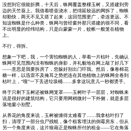
没想到它很能折腾，十天后，蛛网覆盖整棵玉树，又搭建到旁
边的天竺葵上。我借着喷壶浇水，把绵延较远的网拆了，蜘蛛
却勤快，两天不见又搭了起来，这回范围更广，牵连更远。不
知这蜘蛛是什么种类，蛛网与曾经窗外那只搭建的很不同，看
不出明显的经纬结构，只是白蒙蒙一片，蚊帐一般笼在植物
上。
不行，得拆。
想象一下吧，我，一个害怕蜘蛛的人，举着一片枯叶，先确认
蛛网可见范围内没有蜘蛛的身影，并礼貌地在网上敲了好几下
——意思是我要拆房了，您躲好别出门吓我。然后，像卷棉花
糖一样，以迅雷不及掩耳之势把连在其他植物上的蛛网全卷到
枯叶上，“嗖”一下丢进垃圾桶……多拿这玩意儿一秒都烫手。
终于只剩下玉树还被蛛网笼罩——玉树叶子一层层，对蜘蛛来
说是很好的建筑结构，它只要用网稍微封一下外侧，就是多层
落地窗小别墅。
从养花的角度来说，玉树被缠得太难看了……我拿枯叶扫了
扫，清理了一部分虫尸残蜕，像个租客埋汰的倒霉房东，但从
另一个角度来说，这片狼藉正是蜘蛛所付的租金——它在角落